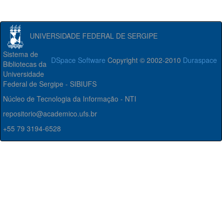
UNIVERSIDADE FEDERAL DE SERGIPE
Sistema de
DSpace Software
Copyright © 2002-2010
Duraspace
Bibliotecas da
Universidade
Federal de Sergipe - SIBIUFS
Núcleo de Tecnologia da Informação - NTI
repositorio@academico.ufs.br
+55 79 3194-6528