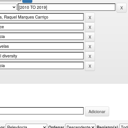
por
Ordenar
Registro(s)