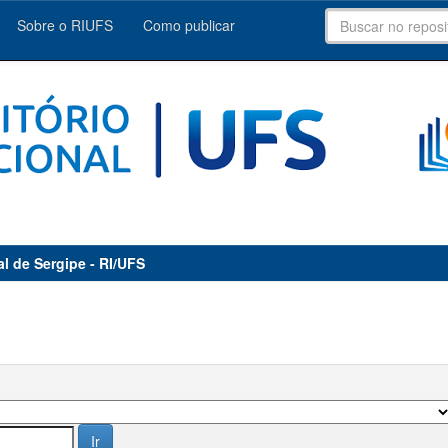
Sobre o RIUFS
Como publicar
al de Sergipe - RI/UFS