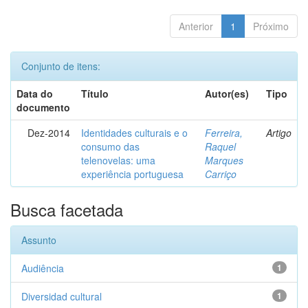
Anterior
1
Próximo
Conjunto de itens:
Data do
Título
Autor(es)
Tipo
documento
Dez-2014
Identidades culturais e o
Ferreira,
Artigo
consumo das
Raquel
telenovelas: uma
Marques
experiência portuguesa
Carriço
Busca facetada
Assunto
Audiência
1
Diversidad cultural
1