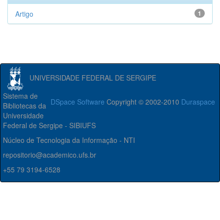
Artigo
1
UNIVERSIDADE FEDERAL DE SERGIPE
Sistema de
DSpace Software
Copyright © 2002-2010
Duraspace
Bibliotecas da
Universidade
Federal de Sergipe - SIBIUFS
Núcleo de Tecnologia da Informação - NTI
repositorio@academico.ufs.br
+55 79 3194-6528