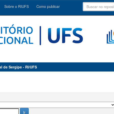
Sobre o RIUFS
Como publicar
al de Sergipe - RI/UFS