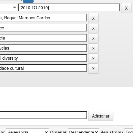
por
Ordenar
Registro(s)