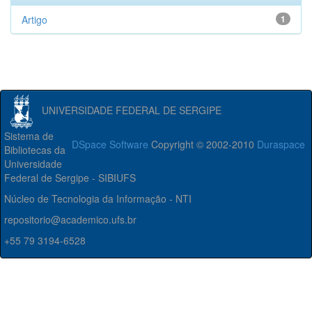
Artigo
1
UNIVERSIDADE FEDERAL DE SERGIPE
Sistema de
DSpace Software
Copyright © 2002-2010
Duraspace
Bibliotecas da
Universidade
Federal de Sergipe - SIBIUFS
Núcleo de Tecnologia da Informação - NTI
repositorio@academico.ufs.br
+55 79 3194-6528