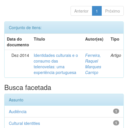
Anterior
1
Próximo
Conjunto de itens:
Data do
Título
Autor(es)
Tipo
documento
Dez-2014
Identidades culturais e o
Ferreira,
Artigo
consumo das
Raquel
telenovelas: uma
Marques
experiência portuguesa
Carriço
Busca facetada
Assunto
Audiência
1
Cultural identities
1