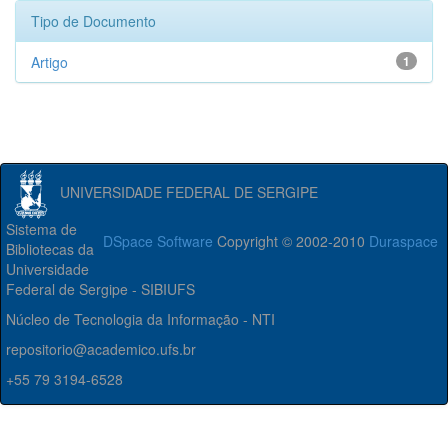
Tipo de Documento
Artigo
1
UNIVERSIDADE FEDERAL DE SERGIPE
Sistema de
DSpace Software
Copyright © 2002-2010
Duraspace
Bibliotecas da
Universidade
Federal de Sergipe - SIBIUFS
Núcleo de Tecnologia da Informação - NTI
repositorio@academico.ufs.br
+55 79 3194-6528