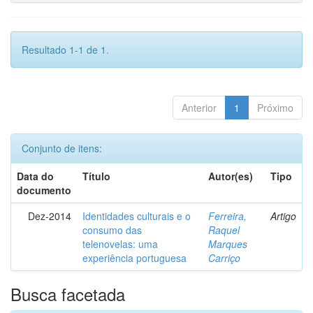
Resultado 1-1 de 1.
Anterior
1
Próximo
Conjunto de itens:
Data do
Título
Autor(es)
Tipo
documento
Dez-2014
Identidades culturais e o
Ferreira,
Artigo
consumo das
Raquel
telenovelas: uma
Marques
experiência portuguesa
Carriço
Busca facetada