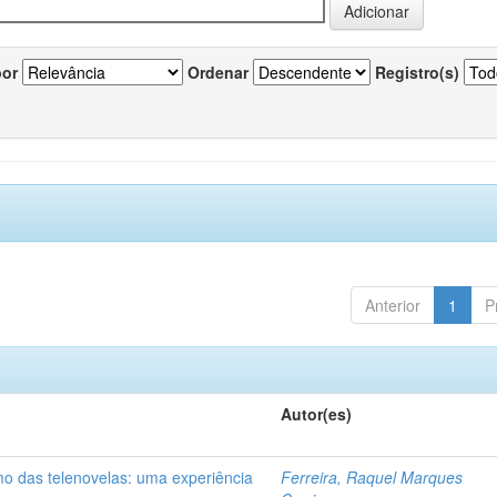
por
Ordenar
Registro(s)
Anterior
1
P
Autor(es)
mo das telenovelas: uma experiência
Ferreira, Raquel Marques