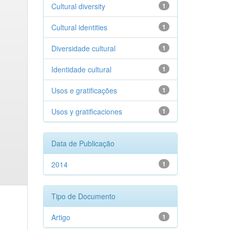
Cultural diversity
1
Cultural identities
1
Diversidade cultural
1
Identidade cultural
1
Usos e gratificações
1
Usos y gratificaciones
1
Data de Publicação
2014
1
Tipo de Documento
Artigo
1