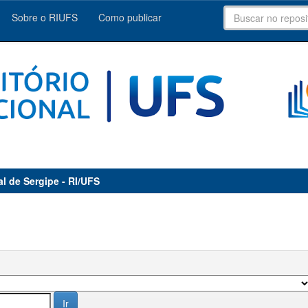
Sobre o RIUFS
Como publicar
al de Sergipe - RI/UFS