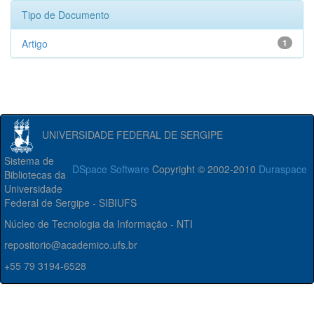
Tipo de Documento
Artigo
1
UNIVERSIDADE FEDERAL DE SERGIPE
Sistema de
DSpace Software
Copyright © 2002-2010
Duraspace
Bibliotecas da
Universidade
Federal de Sergipe - SIBIUFS
Núcleo de Tecnologia da Informação - NTI
repositorio@academico.ufs.br
+55 79 3194-6528