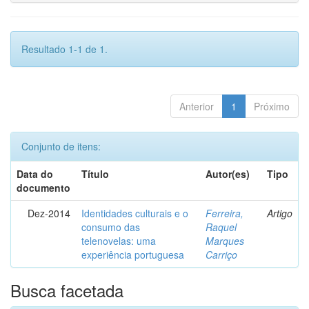
Resultado 1-1 de 1.
Anterior
1
Próximo
Conjunto de itens:
Data do
Título
Autor(es)
Tipo
documento
Dez-2014
Identidades culturais e o
Ferreira,
Artigo
consumo das
Raquel
telenovelas: uma
Marques
experiência portuguesa
Carriço
Busca facetada