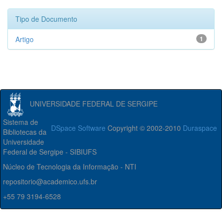
Tipo de Documento
Artigo
1
UNIVERSIDADE FEDERAL DE SERGIPE
Sistema de
DSpace Software
Copyright © 2002-2010
Duraspace
Bibliotecas da
Universidade
Federal de Sergipe - SIBIUFS
Núcleo de Tecnologia da Informação - NTI
repositorio@academico.ufs.br
+55 79 3194-6528