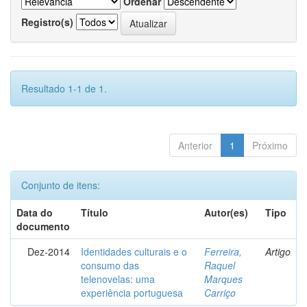
Ordenar
Registro(s)
Resultado 1-1 de 1.
Anterior
1
Próximo
Conjunto de itens:
Data do
Título
Autor(es)
Tipo
documento
Dez-2014
Identidades culturais e o
Ferreira,
Artigo
consumo das
Raquel
telenovelas: uma
Marques
experiência portuguesa
Carriço