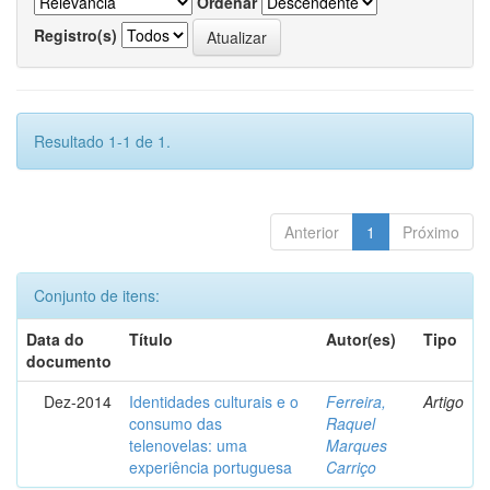
Ordenar
Registro(s)
Resultado 1-1 de 1.
Anterior
1
Próximo
Conjunto de itens:
Data do
Título
Autor(es)
Tipo
documento
Dez-2014
Identidades culturais e o
Ferreira,
Artigo
consumo das
Raquel
telenovelas: uma
Marques
experiência portuguesa
Carriço