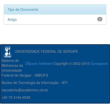
Tipo de Documento
Artigo
1
UNIVERSIDADE FEDERAL DE SERGIPE
Sistema de
DSpace Software
Copyright © 2002-2010
Duraspace
Bibliotecas da
Universidade
Federal de Sergipe - SIBIUFS
Núcleo de Tecnologia da Informação - NTI
repositorio@academico.ufs.br
+55 79 3194-6528