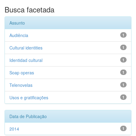
Busca facetada
Assunto
Audiência
1
Cultural identities
1
Identidad cultural
1
Soap operas
1
Telenovelas
1
Usos e gratificações
1
Data de Publicação
2014
1