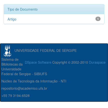
Tipo de Documento
Artigo
1
UNIVERSIDADE FEDERAL DE SERGIPE
Sistema de
DSpace Software
Copyright © 2002-2010
Duraspace
Bibliotecas da
Universidade
Federal de Sergipe - SIBIUFS
Núcleo de Tecnologia da Informação - NTI
repositorio@academico.ufs.br
+55 79 3194-6528