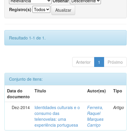
Ordenar
Registro(s)
Resultado 1-1 de 1.
Anterior
1
Próximo
Conjunto de itens:
Data do
Título
Autor(es)
Tipo
documento
Dez-2014
Identidades culturais e o
Ferreira,
Artigo
consumo das
Raquel
telenovelas: uma
Marques
experiência portuguesa
Carriço