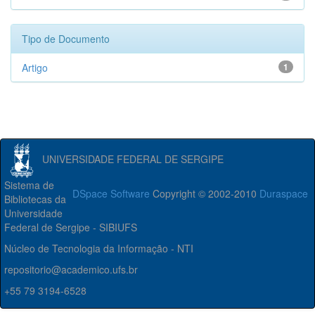
Tipo de Documento
Artigo
1
UNIVERSIDADE FEDERAL DE SERGIPE
Sistema de
DSpace Software
Copyright © 2002-2010
Duraspace
Bibliotecas da
Universidade
Federal de Sergipe - SIBIUFS
Núcleo de Tecnologia da Informação - NTI
repositorio@academico.ufs.br
+55 79 3194-6528