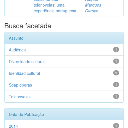
telenovelas: uma
Marques
experiência portuguesa
Carriço
Busca facetada
Assunto
Audiência
1
Diversidade cultural
1
Identidad cultural
1
Soap operas
1
Telenovelas
1
Data de Publicação
2014
1