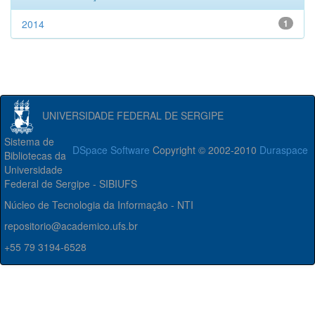
2014
1
UNIVERSIDADE FEDERAL DE SERGIPE
Sistema de
DSpace Software
Copyright © 2002-2010
Duraspace
Bibliotecas da
Universidade
Federal de Sergipe - SIBIUFS
Núcleo de Tecnologia da Informação - NTI
repositorio@academico.ufs.br
+55 79 3194-6528