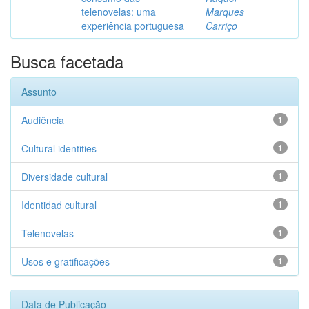
telenovelas: uma
Marques
experiência portuguesa
Carriço
Busca facetada
Assunto
Audiência
1
Cultural identities
1
Diversidade cultural
1
Identidad cultural
1
Telenovelas
1
Usos e gratificações
1
Data de Publicação