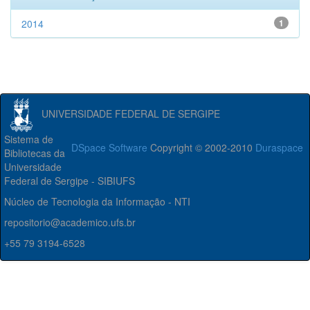
2014
1
UNIVERSIDADE FEDERAL DE SERGIPE
Sistema de
DSpace Software
Copyright © 2002-2010
Duraspace
Bibliotecas da
Universidade
Federal de Sergipe - SIBIUFS
Núcleo de Tecnologia da Informação - NTI
repositorio@academico.ufs.br
+55 79 3194-6528