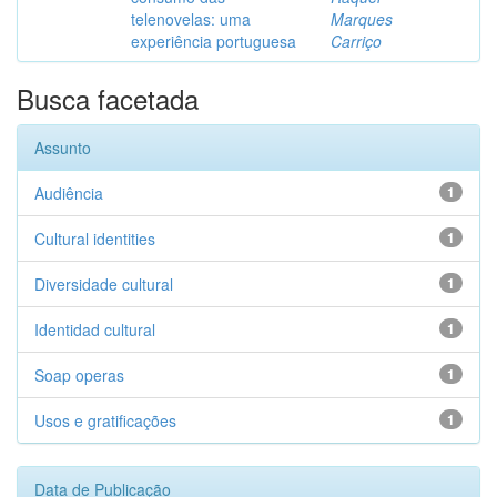
telenovelas: uma
Marques
experiência portuguesa
Carriço
Busca facetada
Assunto
Audiência
1
Cultural identities
1
Diversidade cultural
1
Identidad cultural
1
Soap operas
1
Usos e gratificações
1
Data de Publicação