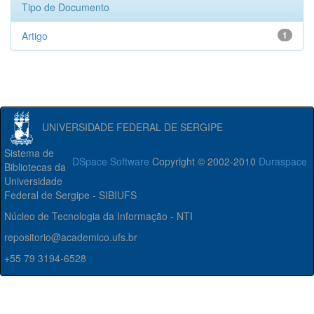
Tipo de Documento
Artigo
1
UNIVERSIDADE FEDERAL DE SERGIPE
Sistema de
DSpace Software
Copyright © 2002-2010
Duraspace
Bibliotecas da
Universidade
Federal de Sergipe - SIBIUFS
Núcleo de Tecnologia da Informação - NTI
repositorio@academico.ufs.br
+55 79 3194-6528