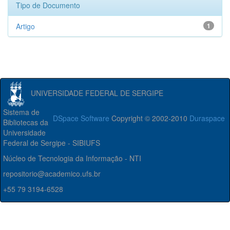
Tipo de Documento
Artigo
1
UNIVERSIDADE FEDERAL DE SERGIPE
Sistema de
DSpace Software
Copyright © 2002-2010
Duraspace
Bibliotecas da
Universidade
Federal de Sergipe - SIBIUFS
Núcleo de Tecnologia da Informação - NTI
repositorio@academico.ufs.br
+55 79 3194-6528