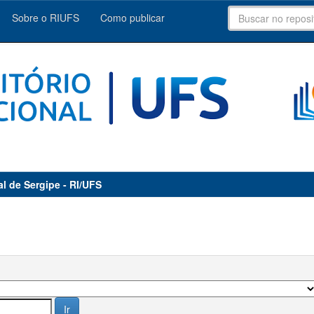
Sobre o RIUFS
Como publicar
al de Sergipe - RI/UFS