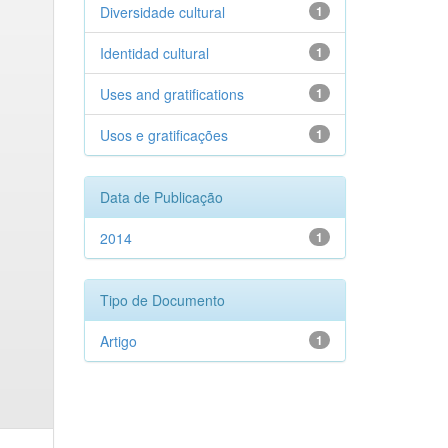
Diversidade cultural
1
Identidad cultural
1
Uses and gratifications
1
Usos e gratificações
1
Data de Publicação
2014
1
Tipo de Documento
Artigo
1