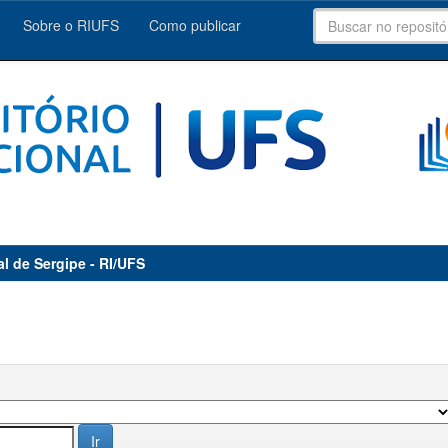
Sobre o RIUFS
Como publicar
al de Sergipe - RI/UFS