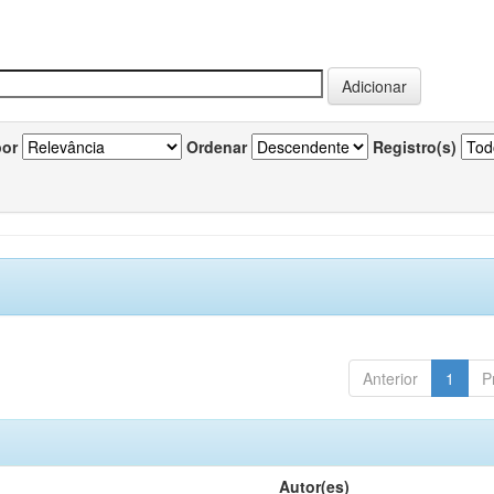
por
Ordenar
Registro(s)
Anterior
1
P
Autor(es)