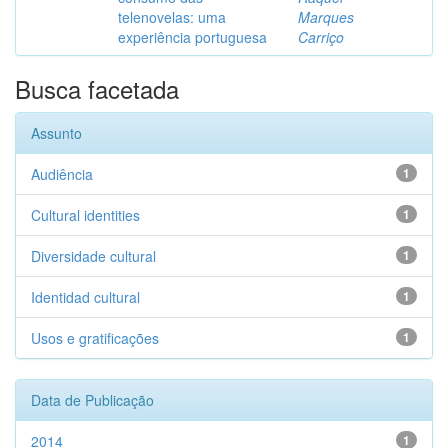
telenovelas: uma
Marques
experiência portuguesa
Carriço
Busca facetada
Assunto
Audiência
1
Cultural identities
1
Diversidade cultural
1
Identidad cultural
1
Usos e gratificações
1
Data de Publicação
2014
1