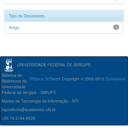
Tipo de Documento
Artigo
1
UNIVERSIDADE FEDERAL DE SERGIPE
Sistema de
DSpace Software
Copyright © 2002-2010
Duraspace
Bibliotecas da
Universidade
Federal de Sergipe - SIBIUFS
Núcleo de Tecnologia da Informação - NTI
repositorio@academico.ufs.br
+55 79 3194-6528