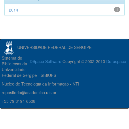
2014
1
UNIVERSIDADE FEDERAL DE SERGIPE
Sistema de
DSpace Software
Copyright © 2002-2010
Duraspace
Bibliotecas da
Universidade
Federal de Sergipe - SIBIUFS
Núcleo de Tecnologia da Informação - NTI
repositorio@academico.ufs.br
+55 79 3194-6528