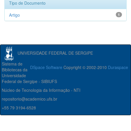
Tipo de Documento
Artigo
1
UNIVERSIDADE FEDERAL DE SERGIPE
Sistema de
DSpace Software
Copyright © 2002-2010
Duraspace
Bibliotecas da
Universidade
Federal de Sergipe - SIBIUFS
Núcleo de Tecnologia da Informação - NTI
repositorio@academico.ufs.br
+55 79 3194-6528