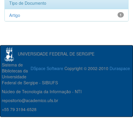
Tipo de Documento
Artigo
1
UNIVERSIDADE FEDERAL DE SERGIPE
Sistema de
DSpace Software
Copyright © 2002-2010
Duraspace
Bibliotecas da
Universidade
Federal de Sergipe - SIBIUFS
Núcleo de Tecnologia da Informação - NTI
repositorio@academico.ufs.br
+55 79 3194-6528