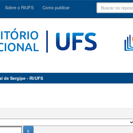
Sobre o RIUFS
Como publicar
al de Sergipe - RI/UFS