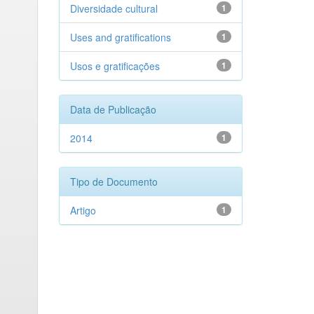
Diversidade cultural
1
Uses and gratifications
1
Usos e gratificações
1
Data de Publicação
2014
1
Tipo de Documento
Artigo
1