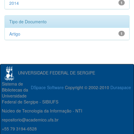
2014
1
Tipo de Documento
Artigo
1
UNIVERSIDADE FEDERAL DE SERGIPE
Sistema de
DSpace Software
Copyright © 2002-2010
Duraspace
Bibliotecas da
Universidade
Federal de Sergipe - SIBIUFS
Núcleo de Tecnologia da Informação - NTI
repositorio@academico.ufs.br
+55 79 3194-6528