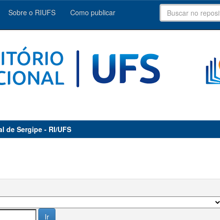
Sobre o RIUFS
Como publicar
al de Sergipe - RI/UFS