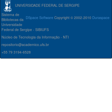
UNIVERSIDADE FEDERAL DE SERGIPE
Sistema de
DSpace Software
Copyright © 2002-2010
Duraspace
Bibliotecas da
Universidade
Federal de Sergipe - SIBIUFS
Núcleo de Tecnologia da Informação - NTI
repositorio@academico.ufs.br
+55 79 3194-6528