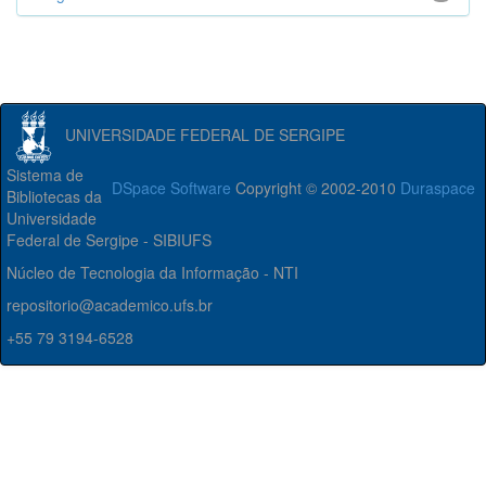
UNIVERSIDADE FEDERAL DE SERGIPE
Sistema de
DSpace Software
Copyright © 2002-2010
Duraspace
Bibliotecas da
Universidade
Federal de Sergipe - SIBIUFS
Núcleo de Tecnologia da Informação - NTI
repositorio@academico.ufs.br
+55 79 3194-6528