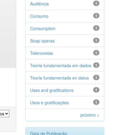
Audiência
1
Consumo
1
Consumption
1
Soap operas
1
Telenovelas
1
Teoria fundamentada em dados
1
Teoria fundamentada en datos
1
Uses and gratifications
1
Usos e gratificações
1
próximo >
Data de Publicação