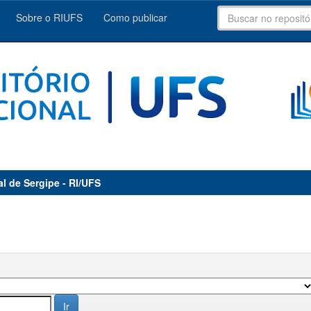
Sobre o RIUFS
Como publicar
al de Sergipe - RI/UFS