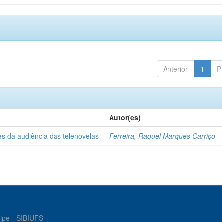
Anterior
1
P
Autor(es)
es da audiência das telenovelas
Ferreira, Raquel Marques Carriço
gipe - SIBIUFS