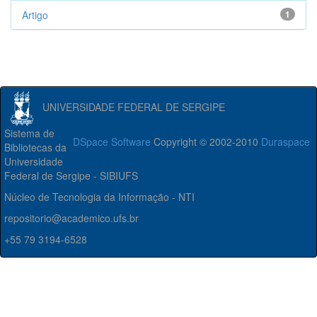
Artigo
1
UNIVERSIDADE FEDERAL DE SERGIPE
Sistema de
DSpace Software
Copyright © 2002-2010
Duraspace
Bibliotecas da
Universidade
Federal de Sergipe - SIBIUFS
Núcleo de Tecnologia da Informação - NTI
repositorio@academico.ufs.br
+55 79 3194-6528