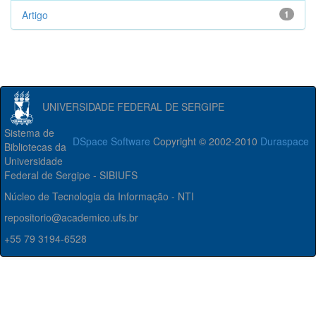
Artigo
1
UNIVERSIDADE FEDERAL DE SERGIPE
Sistema de
DSpace Software
Copyright © 2002-2010
Duraspace
Bibliotecas da
Universidade
Federal de Sergipe - SIBIUFS
Núcleo de Tecnologia da Informação - NTI
repositorio@academico.ufs.br
+55 79 3194-6528