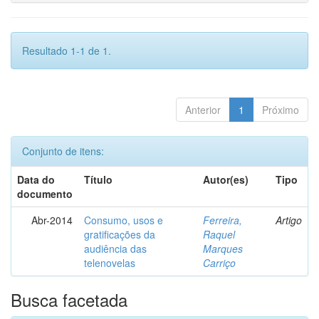
Resultado 1-1 de 1.
Anterior
1
Próximo
Conjunto de itens:
Data do
Título
Autor(es)
Tipo
documento
Abr-2014
Consumo, usos e
Ferreira,
Artigo
gratificações da
Raquel
audiência das
Marques
telenovelas
Carriço
Busca facetada