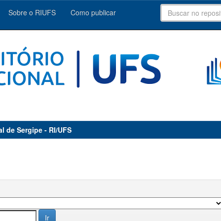
Sobre o RIUFS
Como publicar
al de Sergipe - RI/UFS