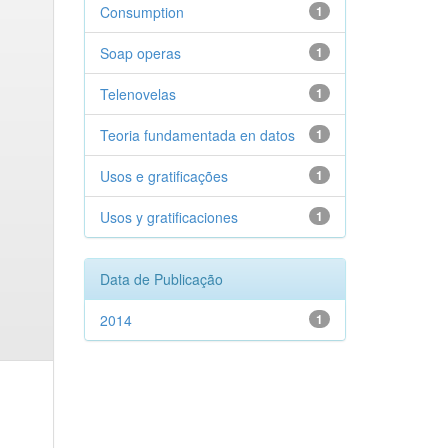
Consumption
1
Soap operas
1
Telenovelas
1
Teoria fundamentada en datos
1
Usos e gratificações
1
Usos y gratificaciones
1
Data de Publicação
2014
1