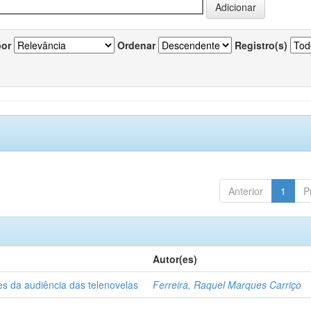
por
Ordenar
Registro(s)
Anterior
1
P
Autor(es)
es da audiência das telenovelas
Ferreira, Raquel Marques Carriço