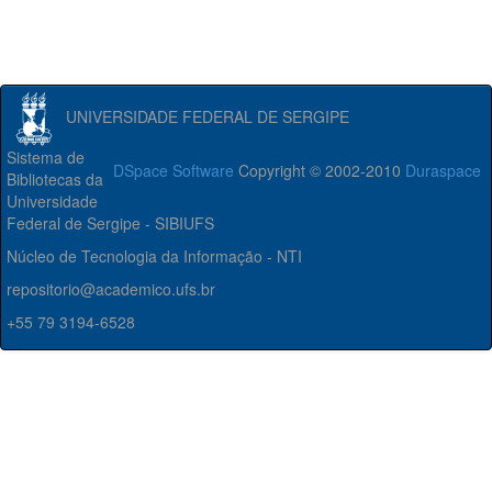
UNIVERSIDADE FEDERAL DE SERGIPE
Sistema de
DSpace Software
Copyright © 2002-2010
Duraspace
Bibliotecas da
Universidade
Federal de Sergipe - SIBIUFS
Núcleo de Tecnologia da Informação - NTI
repositorio@academico.ufs.br
+55 79 3194-6528