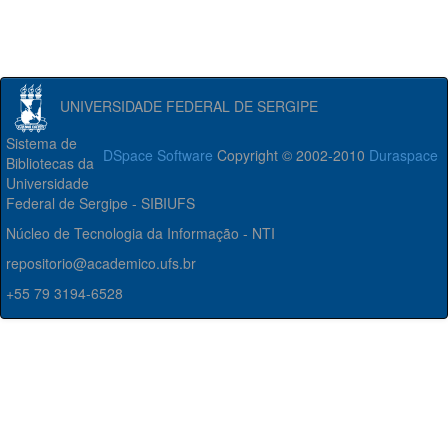
UNIVERSIDADE FEDERAL DE SERGIPE
Sistema de
DSpace Software
Copyright © 2002-2010
Duraspace
Bibliotecas da
Universidade
Federal de Sergipe - SIBIUFS
Núcleo de Tecnologia da Informação - NTI
repositorio@academico.ufs.br
+55 79 3194-6528