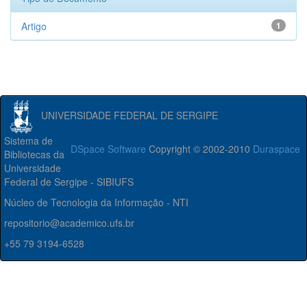
Artigo
1
UNIVERSIDADE FEDERAL DE SERGIPE
Sistema de
DSpace Software
Copyright © 2002-2010
Duraspace
Bibliotecas da
Universidade
Federal de Sergipe - SIBIUFS
Núcleo de Tecnologia da Informação - NTI
repositorio@academico.ufs.br
+55 79 3194-6528