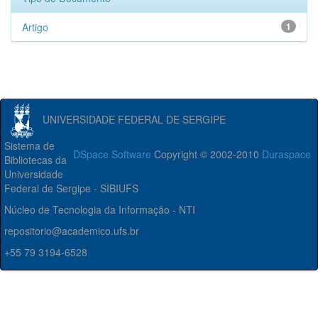
Artigo
1
UNIVERSIDADE FEDERAL DE SERGIPE
Sistema de
DSpace Software
Copyright © 2002-2010
Duraspace
Bibliotecas da
Universidade
Federal de Sergipe - SIBIUFS
Núcleo de Tecnologia da Informação - NTI
repositorio@academico.ufs.br
+55 79 3194-6528