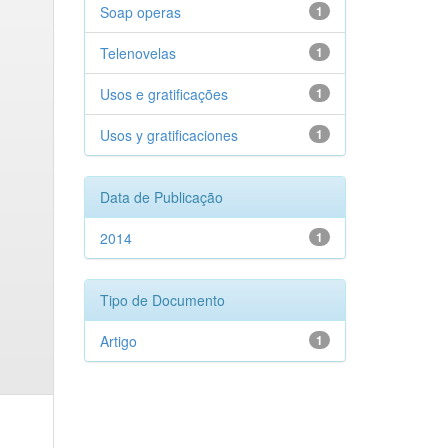
Soap operas
1
Telenovelas
1
Usos e gratificações
1
Usos y gratificaciones
1
Data de Publicação
2014
1
Tipo de Documento
Artigo
1