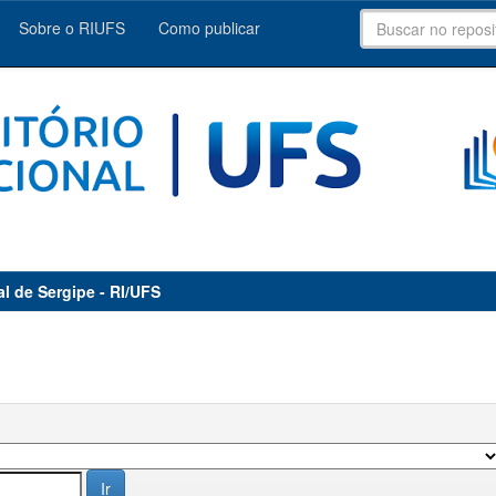
Sobre o RIUFS
Como publicar
al de Sergipe - RI/UFS