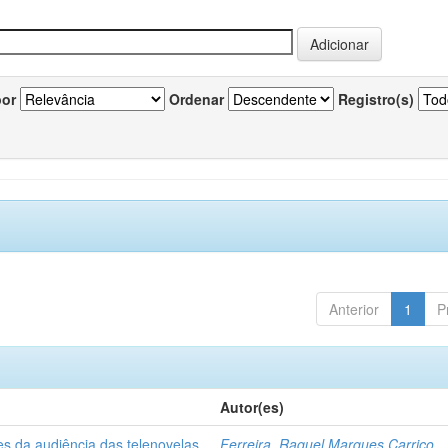
por
Ordenar
Registro(s)
Anterior
1
P
Autor(es)
es da audiência das telenovelas
Ferreira, Raquel Marques Carriço