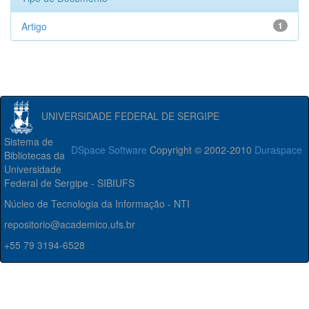
Artigo
1
UNIVERSIDADE FEDERAL DE SERGIPE
Sistema de
DSpace Software
Copyright © 2002-2010
Duraspace
Bibliotecas da
Universidade
Federal de Sergipe - SIBIUFS
Núcleo de Tecnologia da Informação - NTI
repositorio@academico.ufs.br
+55 79 3194-6528