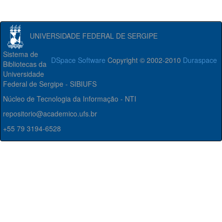
UNIVERSIDADE FEDERAL DE SERGIPE
Sistema de
DSpace Software
Copyright © 2002-2010
Duraspace
Bibliotecas da
Universidade
Federal de Sergipe - SIBIUFS
Núcleo de Tecnologia da Informação - NTI
repositorio@academico.ufs.br
+55 79 3194-6528