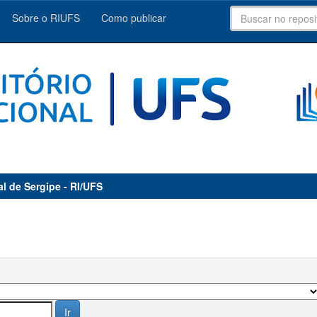
Sobre o RIUFS
Como publicar
al de Sergipe - RI/UFS