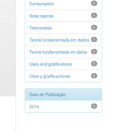
Consumption
1
Soap operas
1
Telenovelas
1
Teoria fundamentada em dados
1
Teoria fundamentada en datos
1
Uses and gratifications
1
Usos y gratificaciones
1
Data de Publicação
2014
1