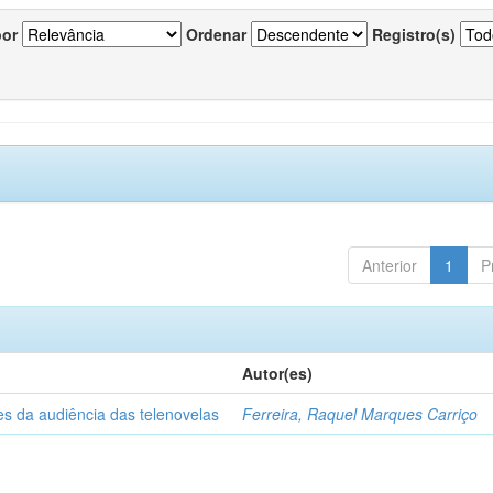
por
Ordenar
Registro(s)
Anterior
1
P
Autor(es)
es da audiência das telenovelas
Ferreira, Raquel Marques Carriço