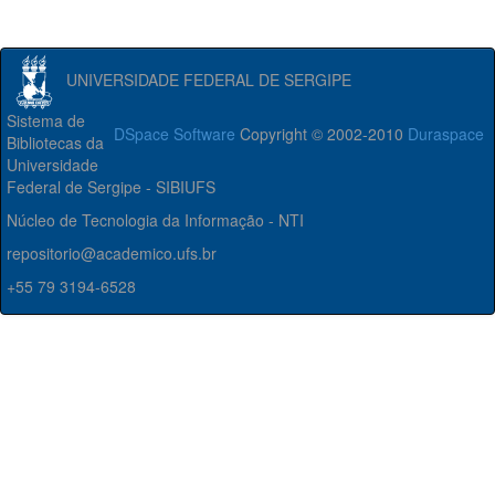
UNIVERSIDADE FEDERAL DE SERGIPE
Sistema de
DSpace Software
Copyright © 2002-2010
Duraspace
Bibliotecas da
Universidade
Federal de Sergipe - SIBIUFS
Núcleo de Tecnologia da Informação - NTI
repositorio@academico.ufs.br
+55 79 3194-6528