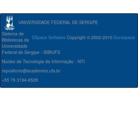
UNIVERSIDADE FEDERAL DE SERGIPE
Sistema de
DSpace Software
Copyright © 2002-2010
Duraspace
Bibliotecas da
Universidade
Federal de Sergipe - SIBIUFS
Núcleo de Tecnologia da Informação - NTI
repositorio@academico.ufs.br
+55 79 3194-6528