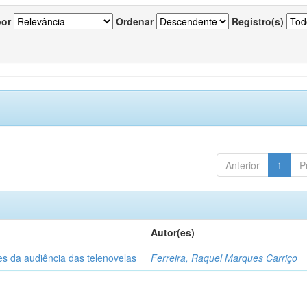
por
Ordenar
Registro(s)
Anterior
1
P
Autor(es)
es da audiência das telenovelas
Ferreira, Raquel Marques Carriço