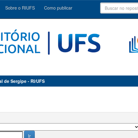
Sobre o RIUFS
Como publicar
al de Sergipe - RI/UFS