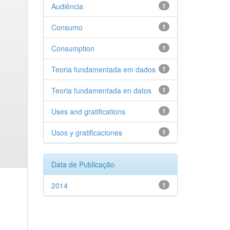
Audiência
1
Consumo
1
Consumption
1
Teoria fundamentada em dados
1
Teoria fundamentada en datos
1
Uses and gratifications
1
Usos y gratificaciones
1
Data de Publicação
2014
1