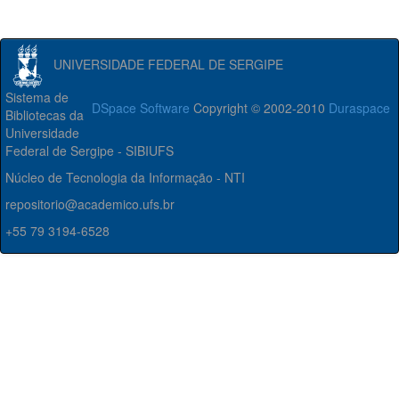
UNIVERSIDADE FEDERAL DE SERGIPE
Sistema de
DSpace Software
Copyright © 2002-2010
Duraspace
Bibliotecas da
Universidade
Federal de Sergipe - SIBIUFS
Núcleo de Tecnologia da Informação - NTI
repositorio@academico.ufs.br
+55 79 3194-6528