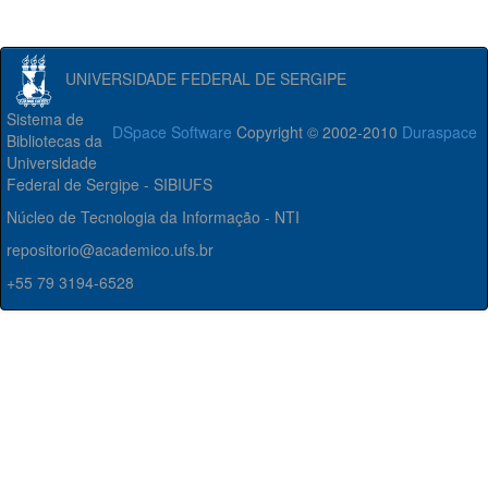
UNIVERSIDADE FEDERAL DE SERGIPE
Sistema de
DSpace Software
Copyright © 2002-2010
Duraspace
Bibliotecas da
Universidade
Federal de Sergipe - SIBIUFS
Núcleo de Tecnologia da Informação - NTI
repositorio@academico.ufs.br
+55 79 3194-6528