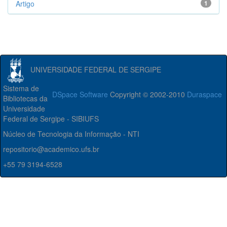
Artigo
1
UNIVERSIDADE FEDERAL DE SERGIPE
Sistema de
DSpace Software
Copyright © 2002-2010
Duraspace
Bibliotecas da
Universidade
Federal de Sergipe - SIBIUFS
Núcleo de Tecnologia da Informação - NTI
repositorio@academico.ufs.br
+55 79 3194-6528