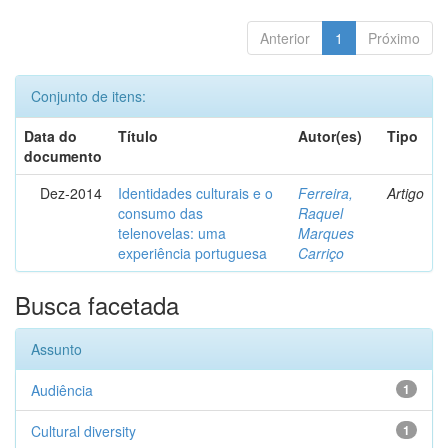
Anterior
1
Próximo
Conjunto de itens:
Data do
Título
Autor(es)
Tipo
documento
Dez-2014
Identidades culturais e o
Ferreira,
Artigo
consumo das
Raquel
telenovelas: uma
Marques
experiência portuguesa
Carriço
Busca facetada
Assunto
Audiência
1
Cultural diversity
1