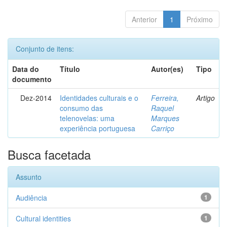
Anterior
1
Próximo
Conjunto de itens:
Data do
Título
Autor(es)
Tipo
documento
Dez-2014
Identidades culturais e o
Ferreira,
Artigo
consumo das
Raquel
telenovelas: uma
Marques
experiência portuguesa
Carriço
Busca facetada
Assunto
Audiência
1
Cultural identities
1