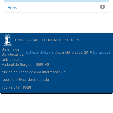
Artigo
1
UNIVERSIDADE FEDERAL DE SERGIPE
Sistema de
DSpace Software
Copyright © 2002-2010
Duraspace
Bibliotecas da
Universidade
Federal de Sergipe - SIBIUFS
Núcleo de Tecnologia da Informação - NTI
repositorio@academico.ufs.br
+55 79 3194-6528