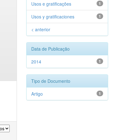
Usos e gratificações
1
Usos y gratificaciones
1
< anterior
Data de Publicação
2014
1
Tipo de Documento
Artigo
1