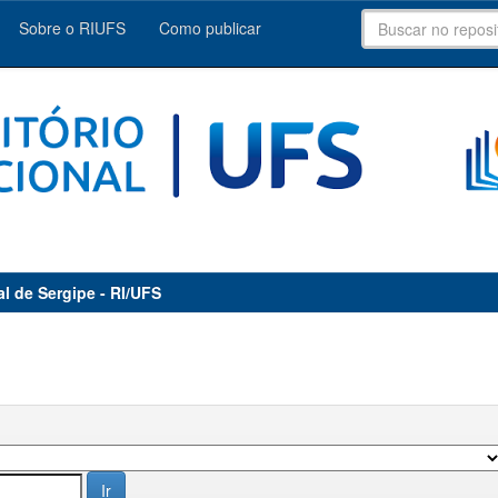
Sobre o RIUFS
Como publicar
al de Sergipe - RI/UFS