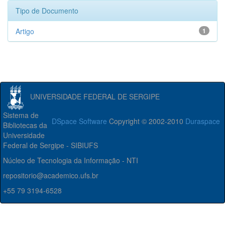
Tipo de Documento
Artigo
1
UNIVERSIDADE FEDERAL DE SERGIPE
Sistema de
DSpace Software
Copyright © 2002-2010
Duraspace
Bibliotecas da
Universidade
Federal de Sergipe - SIBIUFS
Núcleo de Tecnologia da Informação - NTI
repositorio@academico.ufs.br
+55 79 3194-6528