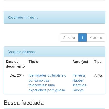
Resultado 1-1 de 1.
Anterior
1
Próximo
Conjunto de itens:
Data do
Título
Autor(es)
Tipo
documento
Dez-2014
Identidades culturais e o
Ferreira,
Artigo
consumo das
Raquel
telenovelas: uma
Marques
experiência portuguesa
Carriço
Busca facetada