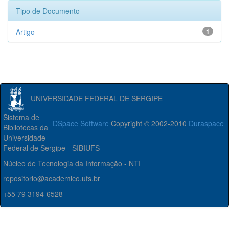
Tipo de Documento
Artigo
1
UNIVERSIDADE FEDERAL DE SERGIPE
Sistema de
DSpace Software
Copyright © 2002-2010
Duraspace
Bibliotecas da
Universidade
Federal de Sergipe - SIBIUFS
Núcleo de Tecnologia da Informação - NTI
repositorio@academico.ufs.br
+55 79 3194-6528