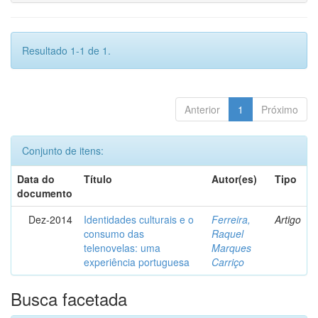
Resultado 1-1 de 1.
Anterior
1
Próximo
Conjunto de itens:
Data do
Título
Autor(es)
Tipo
documento
Dez-2014
Identidades culturais e o
Ferreira,
Artigo
consumo das
Raquel
telenovelas: uma
Marques
experiência portuguesa
Carriço
Busca facetada