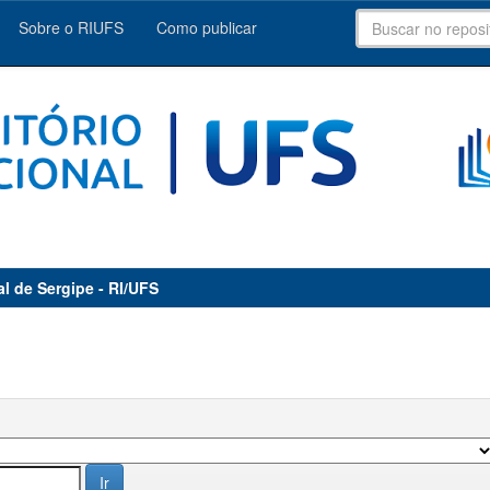
Sobre o RIUFS
Como publicar
al de Sergipe - RI/UFS