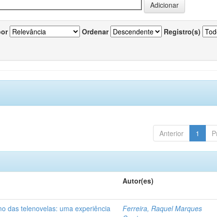
por
Ordenar
Registro(s)
Anterior
1
P
Autor(es)
mo das telenovelas: uma experiência
Ferreira, Raquel Marques